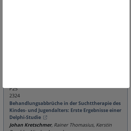
aus einer quantitativen Erhebung
Bernd Werse
, Ines Arendt, Jennifer Martens
P24
2120
Sozioökonomische Unterschiede in der
Inanspruchnahme von Behandlung bei
Personen mit Alkoholkonsumstörungen – ein
Scoping Review
Ida Schulze Kalthoff
, Jasmin Helbach, Stefanie
Beinert, Regina Rauch, Lars Schwettmann
P25
2324
Behandlungsabbrüche in der Suchttherapie des
Kindes- und Jugendalters: Erste Ergebnisse einer
Delphi-Studie
Johan Kretschmer
, Rainer Thomasius, Kerstin