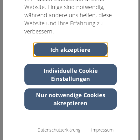
Website. Einige sind notwendig,
Bundesärztekammer
Dr. Andrea Benecke
, Präsidentin der Bundes­
während andere uns helfen, diese
Psychotherapeuten­Kammer
Website und Ihre Erfahrung zu
Prof. Dr. Eva Hoch und Prof. Dr. Falk Kiefer
,
verbessern.
Präsidentin und Präsident der DG-Sucht
Dr. Gallus Bischof
, Präsident der dgsps
Ich akzeptiere
Prof. Dr. Thomas Hillemacher und Dr.
Ekaterini Georgiadou
, Tagungspräsident und
Tagungspräsidentin
Individuelle Cookie
Einstellungen
11:00
-
11:45
R1_HS
1a
Nur notwendige Cookies
Keynote
akzeptieren
Update zu Fetalen
Alkoholspektrumstörungen
Mirjam N. Landgraf
, München
Datenschutzerklärung
Impressum
Vorsitz: Bernd Lenz