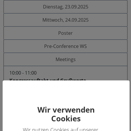
Dienstag, 23.09.2025
Mittwoch, 24.09.2025
Poster
Pre-Conference WS
Meetings
10:00
-
11:00
Kongressauftakt und Grußworte
Im Rahmen der Eröffnungsveranstaltung
werden sprechen:
Prof. Dr. Dr. h. c. Günter M. Ziegler
, Präsident
Wir verwenden
der Freien Universität Berlin
Prof. Dr. Hendrik Streeck
, Sucht- und
Cookies
Drogenbeauftragter der Bundesregierung
Wir nutzen Cookies auf unserer
Dr. Klaus Reinhardt
, Präsident der