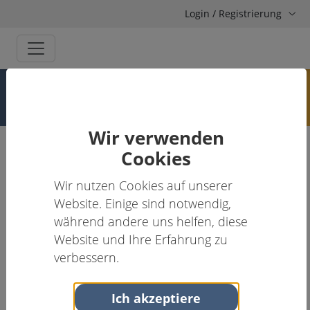
Login / Registrierung
Programm
Wir verwenden
Home
Frühere Kongresse
Suchtkongress 2023
Cookies
Programm
Wir nutzen Cookies auf unserer
Website. Einige sind notwendig,
während andere uns helfen, diese
Link zum vollständigem Abstractband
Website und Ihre Erfahrung zu
verbessern.
In dieser Tabelle mit Suchfunktion sind die
Programmpunkte detailliert dargestellt.
Ich akzeptiere
Die Links auf den Vortragstiteln führen zu den