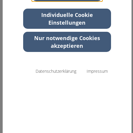
Abstracts im Online-Journal.
Individuelle Cookie
Einstellungen
Nur notwendige Cookies
Search
akzeptieren
Sonntag, 17.09.2023
Montag, 18.09.2023
Datenschutzerklärung
Impressum
Dienstag, 19.09.2023
Mittwoch, 20.09.2023
Poster
Meetings