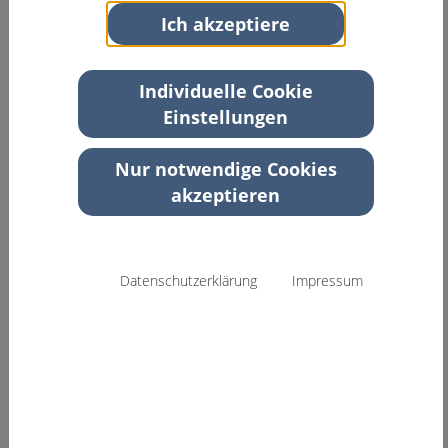
Ich akzeptiere
Fortbildungspunkte
Die Veranstaltung wurde gemäß
Individuelle Cookie
Fortbildungsordnung der PTK Hamburg mit 18
Einstellungen
Fortbildungspunkten akkreditiert.
Nur notwendige Cookies
Bildungsurlaub
akzeptieren
Der DSK 26 ist in Hamburg als Veranstaltung der
beruflichen Weiterbildung anerkannt.
Datenschutzerklärung
Impressum
Link
Grußwort
Liebe Kolleginnen und Kollegen, liebe
Interessierte,
der Deutsche Suchtkongress ist eine der